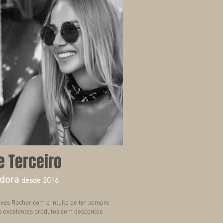
e Terceiro
dora
desde 2016
Yves Rocher com o intuito de ter sempre
s excelentes produtos com descontos