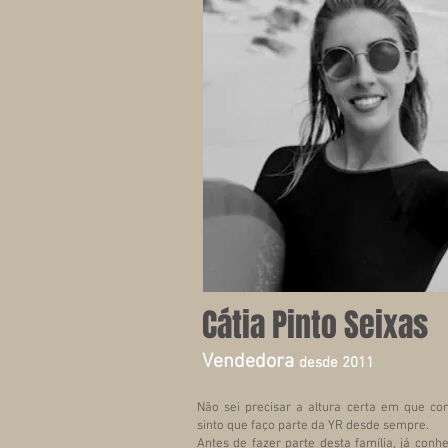
Cátia Pinto Seixas
Vendedora
desde 2011
Não sei precisar a altura certa em que c
sinto que faço parte da YR desde sempre.
Antes de fazer parte desta família, já conh