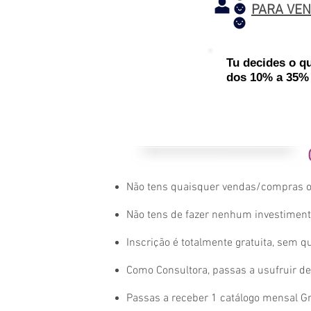
PARA VE
Tu decides o q
dos 10% a 35%
EXEMPLO:
Numa enc
A diferença do v
Não tens quaisquer vendas/compras ob
Não tens de fazer nenhum investiment
Inscrição é totalmente gratuita, sem qu
Como Consultora, passas a usufruir d
Passas a receber 1 catálogo mensal Gr