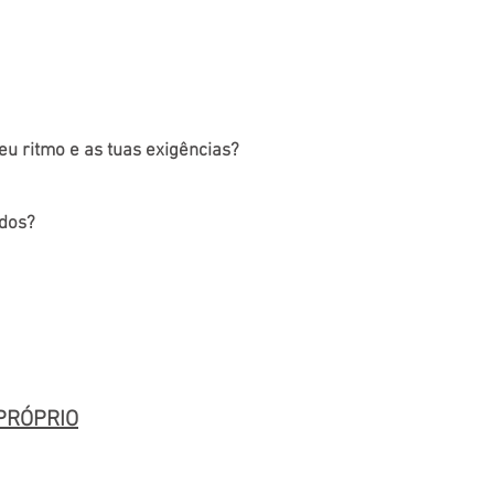
 e de acordo com o teu tempo
eu ritmo e as tuas exigências?
udos?
PRÓPRIO