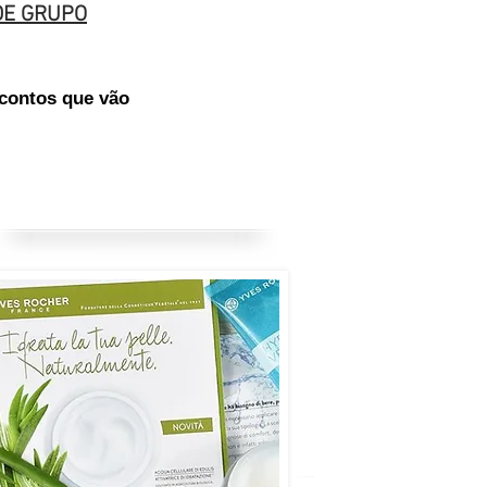
DE GRUPO
scontos que vão
r a YR
ecomendares