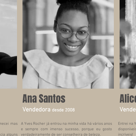
Ana Santos
Alic
Vendedora
Vende
desde 2008
omecei mas
A Yves Rocher já entrou na minha vida há vários anos
Entrei na 
e sempre com imenso sucesso, porque eu gosto
disponívei
ecia alguns
verdadeiramente de ser conselheira de beleza.
incríveis!