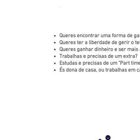
Uma atividade única e estimul
livre, dedicando o tempo que d
Queres encontrar uma forma de gan
Queres ter a liberdade de gerir o t
Queres ganhar dinheiro e ser mai
Trabalhas e precisas de um extra?
Estudas e precisas de um "Part tim
És dona de casa, ou trabalhas em c
PODES
À YVES 