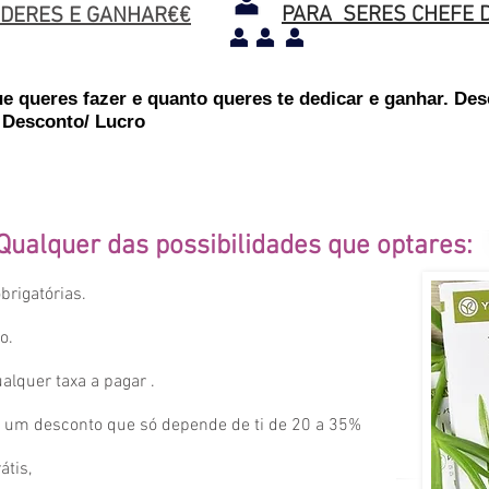
PARA SERES CHEFE 
NDERES E GANHAR€€
ue queres fazer e quanto queres te dedicar e ganhar. De
 Desconto/ Lucro
omenda de 50€ - 35% desconto/lucro (=)32,5€ - valor a paga
alor (17,5€) é o teu Lucro/Desconto que ganhas por r
Qualquer das possibilidades que optares:
rigatórias.
o.
alquer taxa a pagar .
e um desconto que só depende de ti de 20 a 35%
átis,