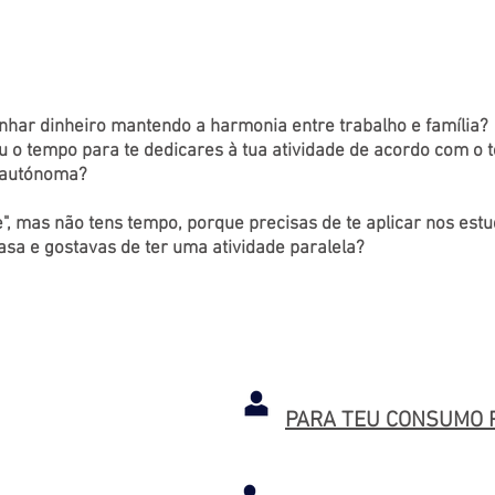
ante e que podes gerir de forma totalmente autónoma
esejares.
har dinheiro mantendo a harmonia entre trabalho e família?
eu o tempo para te dedicares à tua atividade de acordo com o t
s autónoma?
e", mas não tens tempo, porque precisas de te aplicar nos est
asa e gostavas de ter uma atividade paralela?
 TE JUNTAR
PARA TEU CONSUMO 
ROCHER PARA: